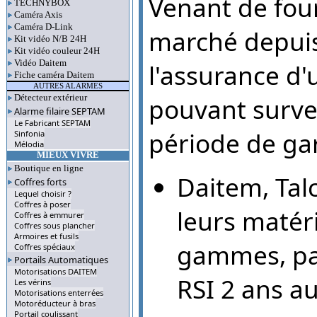
Venant de four
TECHNYBOX
Caméra Axis
Caméra D-Link
marché depuis 
Kit vidéo N/B 24H
Kit vidéo couleur 24H
Vidéo Daitem
l'assurance d'
Fiche caméra Daitem
AUTRES ALARMES
pouvant surve
Détecteur extérieur
Alarme filaire SEPTAM
Le Fabricant SEPTAM
période de gar
Sinfonia
Mélodia
MIEUX VIVRE
Boutique en ligne
Daitem, Tal
Coffres forts
Lequel choisir ?
Coffres à poser
leurs matéri
Coffres à emmurer
Coffres sous plancher
Armoires et fusils
gammes, par
Coffres spéciaux
Portails Automatiques
Motorisations DAITEM
RSI 2 ans a
Les vérins
Motorisations enterrées
Motoréducteur à bras
Portail coulissant