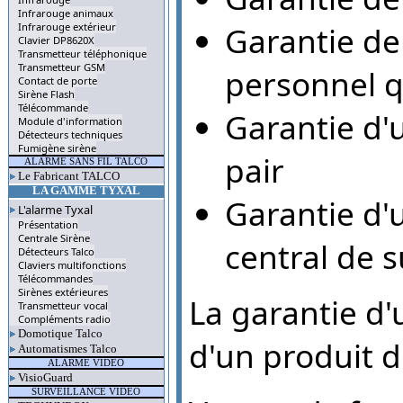
Infrarouge animaux
Garantie de 
Infrarouge extérieur
Clavier DP8620X
Transmetteur téléphonique
Transmetteur GSM
personnel q
Contact de porte
Sirène Flash
Télécommande
Garantie d'
Module d'information
Détecteurs techniques
Fumigène sirène
pair
ALARME SANS FIL TALCO
Le Fabricant TALCO
LA GAMME TYXAL
Garantie d'
L'alarme Tyxal
Présentation
Centrale Sirène
central de s
Détecteurs Talco
Claviers multifonctions
Télécommandes
Sirènes extérieures
La garantie d'u
Transmetteur vocal
Compléments radio
Domotique Talco
d'un produit d
Automatismes Talco
ALARME VIDEO
VisioGuard
SURVEILLANCE VIDEO