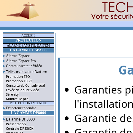
ACCUEIL
PROTECTION
ALARME SANS FIL DAITEM
LA GAMME ESPACE
Alarme Espace
Alarme Espace Pro
Ga
Communicateur Vidéo
Télésurveillance Daitem
Promotion TSO
Promotion TSGO
Garanties p
Consultweb Consulvisual
Levée de doute vidéo
Sérénity
Multiveille pro
l'installati
PROTECTION INCENDIE
Détecteur incendie
Garantie des
LA GAMME DP8000
L'alarme DP8000
Présentation
Garantie de 
Centrale DP8360X
Infrarouge