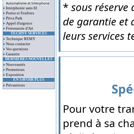
*
sous réserve 
Automatisme et Interphone
Interphonie sans fil
Portes et Fenêtres
de garantie et 
Priva Park
Appel d'urgence
Ferronnerie d'Art
leurs services 
TECHNY SERVICES
Technique REMY
Nous contacter
Vos questions
Garantie
DERNIERES NOUVELLES
Nouveautés
Promotions
Exposition
EN SAVOIR PLUS
Spé
Précautions
Pour votre tra
prend à sa cha